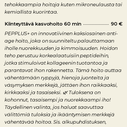
tehokkaampia hoitoja kuten mikroneulausta tai
kemiallista kuorintaa.
Kiinteyttävä kasvohoito 60 min
90 €
PEPPLUS+ on innovatiivinen kaksiosainen anti-
age hoito, joka on suunniteltu palauttamaan
iholle nuorekkuuden ja kimmoisuuden. Hoidon
teho perustuu korkealaatuisiin peptideihin,
jotka stimuloivat kollageenin tuotantoa ja
parantavat ihon rakennetta. Tämä hoito auttaa
vähentämään ryppyjä, hienoja juonteita ja
väsymyksen merkkejä, jättäen ihon raikkaaksi,
kirkkaaksi ja tasaiseksi. 🌿 Tuloksena on
kohonnut, tasaisempi ja nuorekkaampi iho!
Täydellinen valinta, jos haluat saavuttaa
välittömiä tuloksia ja ikääntymisen merkkejä
vähentävää hoitoa. Sis. alkupuhdistuksen,