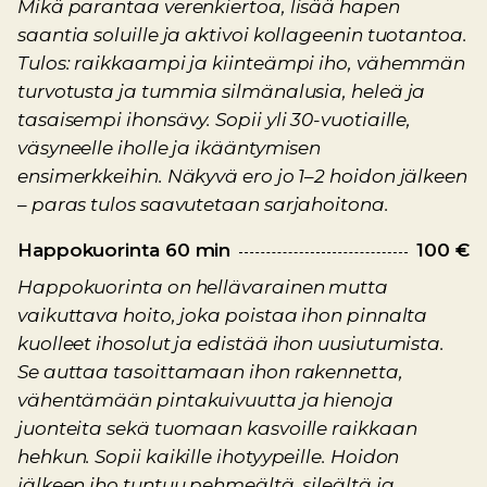
Mikä parantaa verenkiertoa, lisää hapen
saantia soluille ja aktivoi kollageenin tuotantoa.
Tulos: raikkaampi ja kiinteämpi iho, vähemmän
turvotusta ja tummia silmänalusia, heleä ja
tasaisempi ihonsävy. Sopii yli 30-vuotiaille,
väsyneelle iholle ja ikääntymisen
ensimerkkeihin. Näkyvä ero jo 1–2 hoidon jälkeen
– paras tulos saavutetaan sarjahoitona.
Happokuorinta 60 min
100 €
Happokuorinta on hellävarainen mutta
vaikuttava hoito, joka poistaa ihon pinnalta
kuolleet ihosolut ja edistää ihon uusiutumista.
Se auttaa tasoittamaan ihon rakennetta,
vähentämään pintakuivuutta ja hienoja
juonteita sekä tuomaan kasvoille raikkaan
hehkun. Sopii kaikille ihotyypeille. Hoidon
jälkeen iho tuntuu pehmeältä, sileältä ja