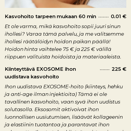
Kasvohoito tarpeen mukaan 60 min
0.01 €
Et ole varma, mikä kasvohoito sopii juuri sinun
ihollesi? Varaa tämä palvelu, ja me valitsemme
ihollesi räätälöidyn hoidon paikan päällä!
Hoidon hinta vaihtelee 75 € ja 225 € välillä
riippuen valituista hoidoista ja materiaaleista.
Kiinteyttävä EXOSOME ihon
225 €
uudistava kasvohoito
Ihon uudistava EXOSOME-hoito (kiinteys, hehku
ja anti-age ilman injektioita) Tämä ei ole
tavallinen kasvohoito, vaan syvä ihon uudistus
solutasolla. Eksosomit aktivoivat ihon
luonnollisen uusiutumisen, lisäävät kollageenin
ja elastiinin tuotantoa ja parantavat ihon