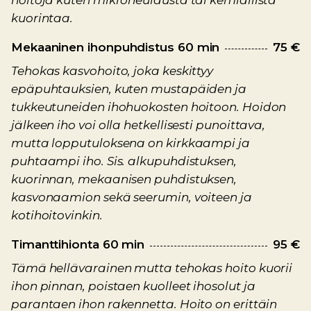
hoitoja kuten mikroneulausta tai kemiallista
kuorintaa.
Mekaaninen ihonpuhdistus 60 min
75 €
Tehokas kasvohoito, joka keskittyy
epäpuhtauksien, kuten mustapäiden ja
tukkeutuneiden ihohuokosten hoitoon. Hoidon
jälkeen iho voi olla hetkellisesti punoittava,
mutta lopputuloksena on kirkkaampi ja
puhtaampi iho. Sis. alkupuhdistuksen,
kuorinnan, mekaanisen puhdistuksen,
kasvonaamion sekä seerumin, voiteen ja
kotihoitovinkin.
Timanttihionta 60 min
95 €
Tämä hellävarainen mutta tehokas hoito kuorii
ihon pinnan, poistaen kuolleet ihosolut ja
parantaen ihon rakennetta. Hoito on erittäin