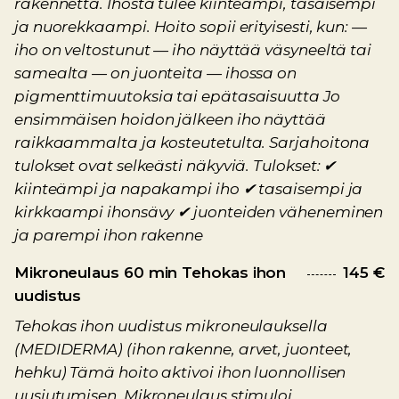
rakennetta. Ihosta tulee kiinteämpi, tasaisempi
ja nuorekkaampi. Hoito sopii erityisesti, kun: —
iho on veltostunut — iho näyttää väsyneeltä tai
samealta — on juonteita — ihossa on
pigmenttimuutoksia tai epätasaisuutta Jo
ensimmäisen hoidon jälkeen iho näyttää
raikkaammalta ja kosteutetulta. Sarjahoitona
tulokset ovat selkeästi näkyviä. Tulokset: ✔
kiinteämpi ja napakampi iho ✔ tasaisempi ja
kirkkaampi ihonsävy ✔ juonteiden väheneminen
ja parempi ihon rakenne
Mikroneulaus 60 min Tehokas ihon
145 €
uudistus
Tehokas ihon uudistus mikroneulauksella
(MEDIDERMA) (ihon rakenne, arvet, juonteet,
hehku) Tämä hoito aktivoi ihon luonnollisen
uusiutumisen. Mikroneulaus stimuloi