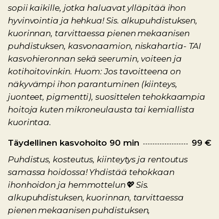
sopii kaikille, jotka haluavat ylläpitää ihon
hyvinvointia ja hehkua! Sis. alkupuhdistuksen,
kuorinnan, tarvittaessa pienen mekaanisen
puhdistuksen, kasvonaamion, niskahartia- TAI
kasvohieronnan sekä seerumin, voiteen ja
kotihoitovinkin. Huom: Jos tavoitteena on
näkyvämpi ihon parantuminen (kiinteys,
juonteet, pigmentti), suosittelen tehokkaampia
hoitoja kuten mikroneulausta tai kemiallista
kuorintaa.
Täydellinen kasvohoito 90 min
99 €
Puhdistus, kosteutus, kiinteytys ja rentoutus
samassa hoidossa! Yhdistää tehokkaan
ihonhoidon ja hemmottelun💖 Sis.
alkupuhdistuksen, kuorinnan, tarvittaessa
pienen mekaanisen puhdistuksen,