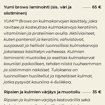
Yumi brows laminointi (sis. väri ja
65 €
siistiminen)
YUMI™ Brows on kulmakarvojen käsittely, joka
ravitsee ja kosteuttaa kulmakarvoja keratiinin,
vitamiinien ja proteiinien avulla. Aktiiviaineet,
kuten pantenoli ja keratiini, vahvistavat,
suojaavat ja hellivät luonnollisia kulmakarvoja
jokaisessa käsittelyn vaiheessa. Kulmien
laminointi muotoilee ja asettaa kulmakarvat
kauniisti paikoilleen, tehden niistä tuuheamman
ja siistimmän näköiset. Tuloksena on
luonnollisen huolitellut ja täyteläiset kulmat,
jotka pysyvät kauniina 4-6viikkoa.
Ripsien ja kulmien värjäys ja muotoilu
35 €
Ripsien ja kulmien värjäys kestovärillä sekä