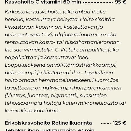
Kasvohoito C-vitamiini 60 min
95 €
Kirkastava kasvohoito, joka antaa iholle
hehkua, kosteutta ja heleyttä. Hoito sisältää
kirkastavan kuorinnan, kosteuttavan ja
pehmentävän C-Vit alginaattinaamion sekä
rentouttavan kasvo- tai niskahartiahieronnan.
Iho saa viimeistelyn C-Vit tehoampullilla, joka
napakoittaa ja kosteuttavat ihoa.
Lopputuloksena on välittömästi kirkkaampi,
pehmeämpi ja kiinteämpi iho – täydellinen
hoito omaan hemmotteluhetkeen. Huom: Jos
tavoitteena on näkyvämpi ihon parantuminen
(kiinteys, juonteet, pigmentti), suosittelen
tehokkaampia hoitoja kuten mikroneulausta tai
kemiallista kuorintaa.
Erikoiskasvohoito Retinolikuorinta
125 €
Tehokas ihon uudistushoito 30 min