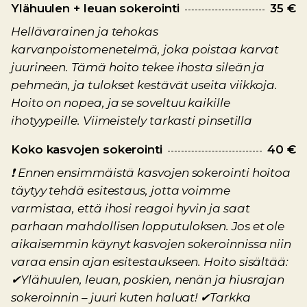
Ylähuulen + leuan sokerointi
35 €
Hellävarainen ja tehokas
karvanpoistomenetelmä, joka poistaa karvat
juurineen. Tämä hoito tekee ihosta sileän ja
pehmeän, ja tulokset kestävät useita viikkoja.
Hoito on nopea, ja se soveltuu kaikille
ihotyypeille. Viimeistely tarkasti pinsetilla
Koko kasvojen sokerointi
40 €
❗ Ennen ensimmäistä kasvojen sokerointi hoitoa
täytyy tehdä esitestaus, jotta voimme
varmistaa, että ihosi reagoi hyvin ja saat
parhaan mahdollisen lopputuloksen. Jos et ole
aikaisemmin käynyt kasvojen sokeroinnissa niin
varaa ensin ajan esitestaukseen. Hoito sisältää:
✔Ylähuulen, leuan, poskien, nenän ja hiusrajan
sokeroinnin – juuri kuten haluat! ✔Tarkka