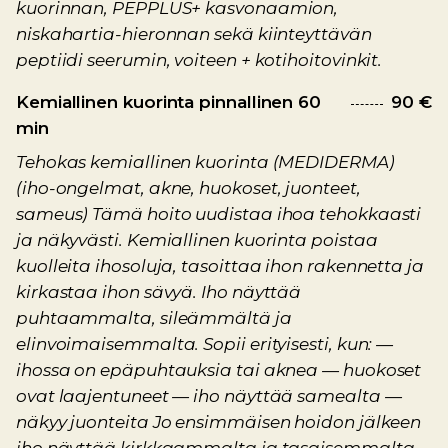
kuorinnan, PEPPLUS+ kasvonaamion,
niskahartia-hieronnan sekä kiinteyttävän
peptiidi seerumin, voiteen + kotihoitovinkit.
Kemiallinen kuorinta pinnallinen 60
90 €
min
Tehokas kemiallinen kuorinta (MEDIDERMA)
(iho-ongelmat, akne, huokoset, juonteet,
sameus) Tämä hoito uudistaa ihoa tehokkaasti
ja näkyvästi. Kemiallinen kuorinta poistaa
kuolleita ihosoluja, tasoittaa ihon rakennetta ja
kirkastaa ihon sävyä. Iho näyttää
puhtaammalta, sileämmältä ja
elinvoimaisemmalta. Sopii erityisesti, kun: —
ihossa on epäpuhtauksia tai aknea — huokoset
ovat laajentuneet — iho näyttää samealta —
näkyy juonteita Jo ensimmäisen hoidon jälkeen