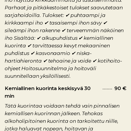
iho näyttää kirkkaammalta ja tasaisemmalta.
Parhaat ja pitkäkestoiset tulokset saavutetaan
sarjahoidoilla. Tulokset: ✔ puhtaampi ja
kirkkaampi iho ✔ tasaisempi ihon sävy ✔
sileämpi ihon rakenne ✔ terveemmän näköinen
iho Sisältää: ✔ alkupuhdistus ✔ kemiallinen
kuorinta ✔ tarvittaessa kevyt mekaaninen
puhdistus ✔ kasvonaamio ✔ niska-
hartiahieronta ✔ tehoaine ja voide ✔ kotihoito-
ohjeet Hoitosuunnitelma ja hoitoväli
suunnitellaan yksilöllisesti.
Kemiallinen kuorinta keskisyvä 30
90 €
min
Tätä kuorintaa voidaan tehdä vain pinnalisen
kemiallisen kuorinnan jälkeen. Tehokas
alkoholipitoinen kuorinta on tarkoitettu niille,
jotka haluavat nopean, hoitavan ja