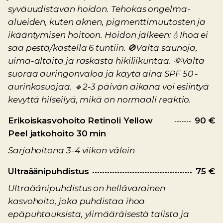
syväuudistavan hoidon. Tehokas ongelma-
alueiden, kuten aknen, pigmenttimuutosten ja
ikääntymisen hoitoon. Hoidon jälkeen:💧Ihoa ei
saa pestä/kastella 6 tuntiin. 🚫Vältä saunoja,
uima-altaita ja raskasta hikiliikuntaa. 🌞Vältä
suoraa auringonvaloa ja käytä aina SPF 50 -
aurinkosuojaa. 🔹2-3 päivän aikana voi esiintyä
kevyttä hilseilyä, mikä on normaali reaktio.
Erikoiskasvohoito Retinoli Yellow
90 €
Peel jatkohoito 30 min
Sarjahoitona 3-4 viikon välein
Ultraäänipuhdistus
75 €
Ultraäänipuhdistus on hellävarainen
kasvohoito, joka puhdistaa ihoa
epäpuhtauksista, ylimääräisestä talista ja