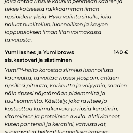
joka antaa ripsille kauniin pehmeän kaaren ja
tekee katseesta raikkaamman ilman
ripsipidennyksiä. Hyvä valinta sinulle, joka
haluat huolitellun, luonnollisen ja kevyen
lopputuloksen ilman liian voimakasta
taivutusta.
Yumi lashes ja Yumi brows
140 €
sis.kestoväri ja siistiminen
Yumi™-hoito korostaa silmiesi luonnollista
kauneutta, taivuttaa ripsesi ylöspäin, antaen
ripsillesi pituutta, korkeutta ja volyymiä, saaden
näin ripsesi näyttämään pidemmiltä ja
tuuheammilta. Käsittely, joka ravitsee ja
kosteuttaa kulmakarvoja ja ripsiä keratiinin,
vitamiinien ja proteiinien avulla. Aktiiviaineet,
kuten pantenoli ja keratiini, vahvistavat,
suojaavat ja hellivät luonnollisia karvoja