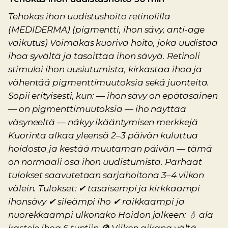
Tehokas ihon uudistushoito retinolilla
(MEDIDERMA) (pigmentti, ihon sävy, anti-age
vaikutus) Voimakas kuoriva hoito, joka uudistaa
ihoa syvältä ja tasoittaa ihon sävyä. Retinoli
stimuloi ihon uusiutumista, kirkastaa ihoa ja
vähentää pigmenttimuutoksia sekä juonteita.
Sopii erityisesti, kun: — ihon sävy on epätasainen
— on pigmenttimuutoksia — iho näyttää
väsyneeltä — näkyy ikääntymisen merkkejä
Kuorinta alkaa yleensä 2–3 päivän kuluttua
hoidosta ja kestää muutaman päivän — tämä
on normaali osa ihon uudistumista. Parhaat
tulokset saavutetaan sarjahoitona 3–4 viikon
välein. Tulokset: ✔ tasaisempi ja kirkkaampi
ihonsävy ✔ sileämpi iho ✔ raikkaampi ja
nuorekkaampi ulkonäkö Hoidon jälkeen: 💧 älä