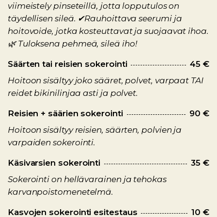
viimeistely pinseteillä, jotta lopputulos on
täydellisen sileä. ✔Rauhoittava seerumi ja
hoitovoide, jotka kosteuttavat ja suojaavat ihoa.
🌿 Tuloksena pehmeä, sileä iho!
Säärten tai reisien sokerointi
45 €
Hoitoon sisältyy joko sääret, polvet, varpaat TAI
reidet bikinilinjaa asti ja polvet.
Reisien + säärien sokerointi
90 €
Hoitoon sisältyy reisien, säärten, polvien ja
varpaiden sokerointi.
Käsivarsien sokerointi
35 €
Sokerointi on hellävarainen ja tehokas
karvanpoistomenetelmä.
Kasvojen sokerointi esitestaus
10 €