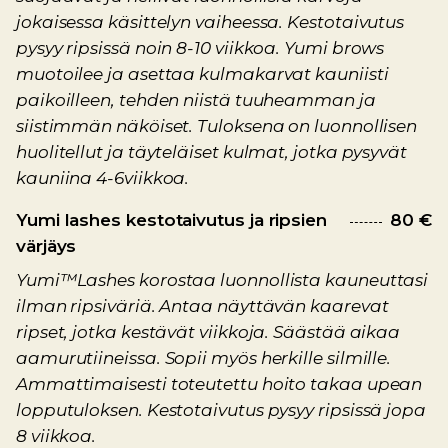
jokaisessa käsittelyn vaiheessa. Kestotaivutus
pysyy ripsissä noin 8-10 viikkoa. Yumi brows
muotoilee ja asettaa kulmakarvat kauniisti
paikoilleen, tehden niistä tuuheamman ja
siistimmän näköiset. Tuloksena on luonnollisen
huolitellut ja täyteläiset kulmat, jotka pysyvät
kauniina 4-6viikkoa.
Yumi lashes kestotaivutus ja ripsien
80 €
värjäys
Yumi™Lashes korostaa luonnollista kauneuttasi
ilman ripsiväriä. Antaa näyttävän kaarevat
ripset, jotka kestävät viikkoja. Säästää aikaa
aamurutiineissa. Sopii myös herkille silmille.
Ammattimaisesti toteutettu hoito takaa upean
lopputuloksen. Kestotaivutus pysyy ripsissä jopa
8 viikkoa.