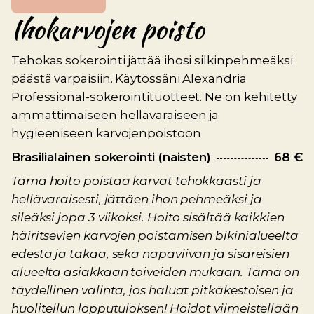
Ihokarvojen poisto
Tehokas sokerointi jättää ihosi silkinpehmeäksi
päästä varpaisiin. Käytössäni Alexandria
Professional-sokerointituotteet. Ne on kehitetty
ammattimaiseen hellävaraiseen ja
hygieeniseen karvojenpoistoon
Brasilialainen sokerointi (naisten)
68 €
Tämä hoito poistaa karvat tehokkaasti ja
hellävaraisesti, jättäen ihon pehmeäksi ja
sileäksi jopa 3 viikoksi. Hoito sisältää kaikkien
häiritsevien karvojen poistamisen bikinialueelta
edestä ja takaa, sekä napaviivan ja sisäreisien
alueelta asiakkaan toiveiden mukaan. Tämä on
täydellinen valinta, jos haluat pitkäkestoisen ja
huolitellun lopputuloksen! Hoidot viimeistellään