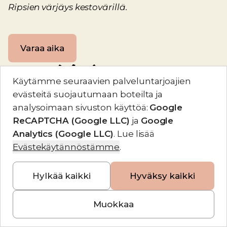
Ripsien värjäys kestovärillä.
Varaa aika
Vartalohoidot
Käytämme seuraavien palveluntarjoajien
evästeitä
suojautumaan boteilta ja
Ammattitaitoisen kosmetologin suorittama
analysoimaan sivuston käyttöä
:
Google
lempeä ja rentouttava hoito, joka on suunniteltu
ReCAPTCHA (Google LLC)
ja
Google
hemmottelemaan sinua ja lievittämään stressiä.
Analytics (Google LLC)
.
Lue lisää
Nämä hieronnat keskittyvät pehmeään,
Evästekäytännöstämme
.
rauhoittavaan kosketukseen
Hylkää kaikki
Hyväksy kaikki
Muokkaa