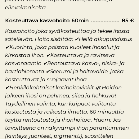
elinvoimaiselta.
Kosteuttava kasvohoito 60min
85 €
Kasvohoito joka syväkosteuttaa ja tekee ihosta
säteilevän. Hoito sisältää: ✔Hellä alkupuhdistus
✔Kuorinta, joka poistaa kuolleet ihosolut ja
kirkastaa ihon. ✔Kosteuttava ja ravitseva
kasvonaamio ✔Rentouttava kasvo-, niska- ja
hartiahieronta ✔Seerumi ja hoitovoide, jotka
kosteuttavat ja suojaavat ihoa.
✔Henkilökohtaiset kotihoitovinkit 🌿 Hoidon
jälkeen ihosi on pehmeä, sileä ja hehkuva!
Täydellinen valinta, kun kaipaat välitöntä
kosteutusta ja raikasta ilmettä. 60 minuuttia
täyttä rentoutusta ja ihonhoitoa. Huom: Jos
tavoitteena on näkyvämpi ihon parantuminen
(kiinteys, juonteet, pigmentti), suosittelen