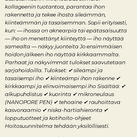
kollageenin tuotantoa, parantaa ihon
rakennetta ja tekee ihosta sileämmän,
kiinteämmän ja tasaisemman. Sopii erityisesti,
kun: — ihossa on aknearpia tai epätasaisuutta
— iho on menettänyt kiinteyttä — iho näyttää
samealta — näkyy juonteita Jo ensimmäisen
hoidon jälkeen iho näyttää kirkkaammalta.
Parhaat ja näkyvimmät tulokset saavutetaan
sarjahoidoilla. Tulokset: ✔ sileämpi ja
tasaisempi iho ✔ kiinteämpi ihon rakenne ✔
kirkkaampi ja elinvoimaisempi iho Sisältää: ✔
alkupuhdistus ✔ kuorinta ✔ mikroneulaus
(NANOPORE PEN) ✔ tehoaine ✔ rauhoittava
kasvonaamio ✔ niska-hartiahieronta ✔
lopputuotteet ja kotihoito-ohjeet
Hoitosuunnitelma tehdään yksilöllisesti.