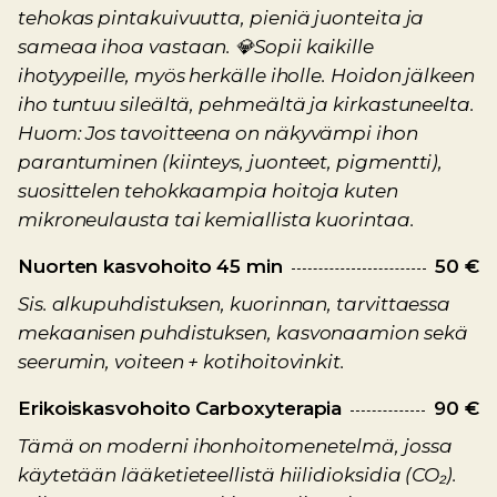
tehokas pintakuivuutta, pieniä juonteita ja
sameaa ihoa vastaan. 💎Sopii kaikille
ihotyypeille, myös herkälle iholle. Hoidon jälkeen
iho tuntuu sileältä, pehmeältä ja kirkastuneelta.
Huom: Jos tavoitteena on näkyvämpi ihon
parantuminen (kiinteys, juonteet, pigmentti),
suosittelen tehokkaampia hoitoja kuten
mikroneulausta tai kemiallista kuorintaa.
Nuorten kasvohoito 45 min
50 €
Sis. alkupuhdistuksen, kuorinnan, tarvittaessa
mekaanisen puhdistuksen, kasvonaamion sekä
seerumin, voiteen + kotihoitovinkit.
Erikoiskasvohoito Carboxyterapia
90 €
Tämä on moderni ihonhoitomenetelmä, jossa
käytetään lääketieteellistä hiilidioksidia (CO₂).