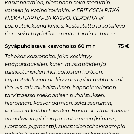
kasvonaamion, hieronnan sekä seerumin,
voiteen ja kotihoitovinkin. ✔ ERITYISEN PITKÄ
NISKA-HARTIA- JA KASVOHIERONTA 🌿
Lopputuloksena kirkas, kosteutettu ja säteilevä
iho – sekä täydellinen rentoutumisen tunne!
Syväpuhdistava kasvohoito 60 min
75 €
Tehokas kasvohoito, joka keskittyy
epäpuhtauksien, kuten mustapäiden ja
tukkeutuneiden ihohuokosten hoitoon.
Lopputuloksena on kirkkaampi ja puhtaampi
iho. Sis. alkupuhdistuksen, happokuorinnan,
tarvittaessa mekaanisen puhdistuksen,
hieronnan, kasvonaamion, sekä seerumin,
voiteen ja kotihoitovinkin. Huom: Jos tavoitteena
on näkyvämpi ihon parantuminen (kiinteys,
juonteet, pigmentti), suosittelen tehokkaampia