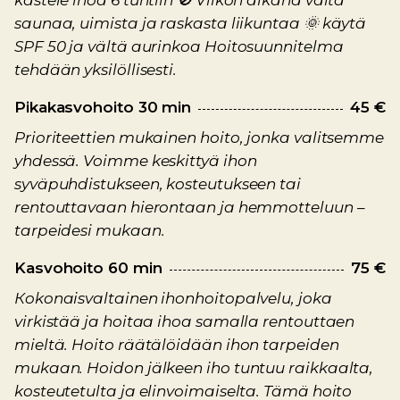
kastele ihoa 6 tuntiin 🚫 Viikon aikana vältä
saunaa, uimista ja raskasta liikuntaa 🌞 käytä
SPF 50 ja vältä aurinkoa Hoitosuunnitelma
tehdään yksilöllisesti.
Pikakasvohoito 30 min
45 €
Prioriteettien mukainen hoito, jonka valitsemme
yhdessä. Voimme keskittyä ihon
syväpuhdistukseen, kosteutukseen tai
rentouttavaan hierontaan ja hemmotteluun –
tarpeidesi mukaan.
Kasvohoito 60 min
75 €
Кokonaisvaltainen ihonhoitopalvelu, joka
virkistää ja hoitaa ihoa samalla rentouttaen
mieltä. Hoito räätälöidään ihon tarpeiden
mukaan. Hoidon jälkeen iho tuntuu raikkaalta,
kosteutetulta ja elinvoimaiselta. Tämä hoito