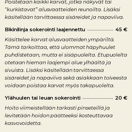
Poistetaan kaikki karvat, jotka näkyvät tai
“kurkistavat” alusvaatteiden reunoilta. Lisäksi
käsitellään tarvittaessa sisäreidet ja napaviiva.
Bikinilinja sokerointi laajennettu
45 €
Käsittelee karvat alusvaatteiden ympäriltä.
Tämä tarkoittaa, että ulommat häpyhuulet
puhdistetaan, mutta ei sisäpuolelta. Etupuolelta
otetaan hieman laajempi alue ylhäältä ja
sivuista. Lisäksi käsitellään tarvittaessa
sisäreidet ja napaviiva sekä asiakkaan toiveesta
voidaan poistaa karvat myös takapuolelta.
Ylähuulen tai leuan sokerointi
20 €
Hoito viimeistellään tarkasti pinseteillä ja
levitetään hoidon päätteeksi kosteuttavaa
kasvovoidetta.