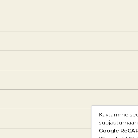
Käytämme seura
suojautumaan b
Google ReCAP